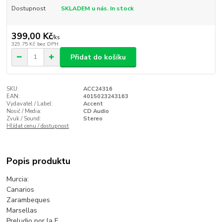
Dostupnost
SKLADEM u nás. In stock
399,00 Kč
/
ks
329,75 Kč
bez DPH
Přidat do košíku
SKU:
ACC24316
EAN:
4015023243163
Vydavatel / Label:
Accent
Nosič / Media:
CD Audio
Zvuk / Sound:
Stereo
Hlídat cenu / dostupnost
Popis produktu
Murcia:
Canarios
Zarambeques
Marsellas
Preludio por la E