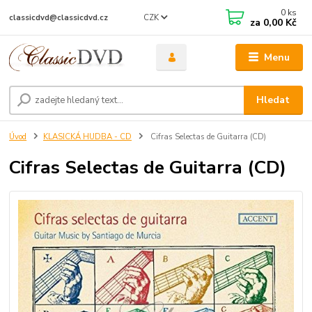
0
ks
CZK
classicdvd@classicdvd.cz
za
0,00 Kč
Menu
Hledat
Úvod
KLASICKÁ HUDBA - CD
Cifras Selectas de Guitarra (CD)
Cifras Selectas de Guitarra (CD)