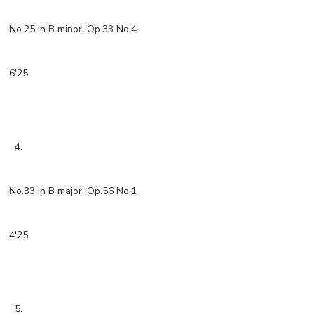
No.25 in B minor, Op.33 No.4
6'25
4.
No.33 in B major, Op.56 No.1
4'25
5.