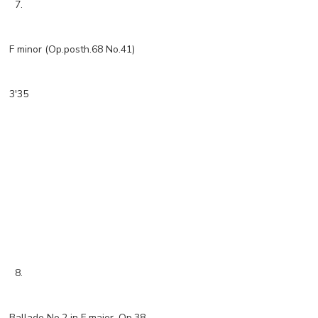
7.
F minor (Op.posth.68 No.41)
3'35
8.
Ballade No.2 in F major, Op.38