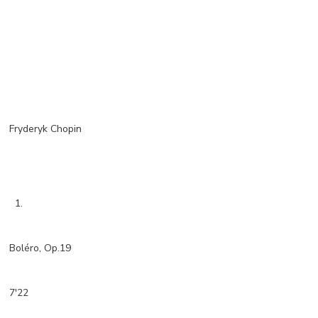
Fryderyk Chopin
1.
Boléro, Op.19
7'22