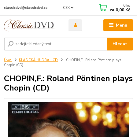
0
ks
CZK
classicdvd@classicdvd.cz
za
0,00 Kč
Menu
Hledat
Úvod
KLASICKÁ HUDBA - CD
CHOPIN,F.: Roland Pöntinen plays
Chopin (CD)
CHOPIN,F.: Roland Pöntinen plays
Chopin (CD)