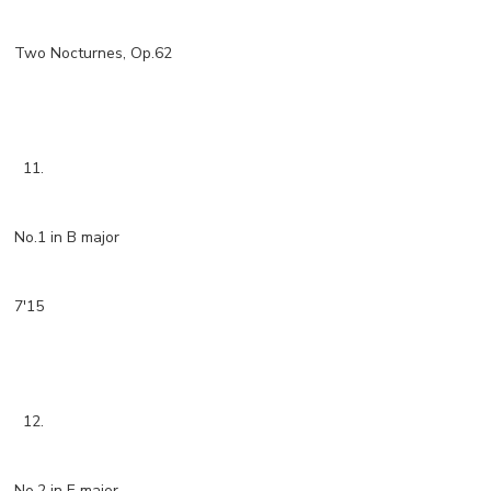
Two Nocturnes, Op.62
11.
No.1 in B major
7'15
12.
No.2 in E major