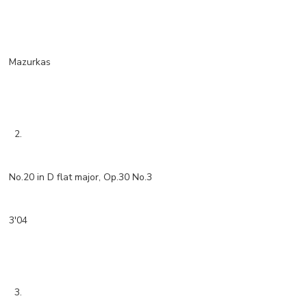
Mazurkas
2.
No.20 in D flat major, Op.30 No.3
3'04
3.