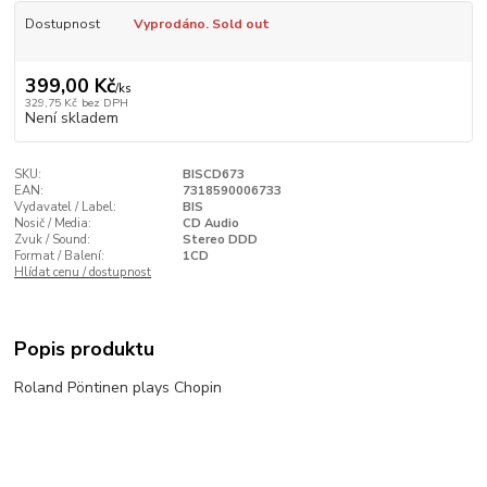
Dostupnost
Vyprodáno. Sold out
399,00 Kč
/
ks
329,75 Kč
bez DPH
Není skladem
SKU:
BISCD673
EAN:
7318590006733
Vydavatel / Label:
BIS
Nosič / Media:
CD Audio
Zvuk / Sound:
Stereo DDD
Format / Balení:
1CD
Hlídat cenu / dostupnost
Popis produktu
Roland Pöntinen plays Chopin