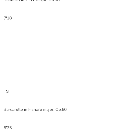
7'18
9.
Barcarolle in F sharp major, Op.60
9'25