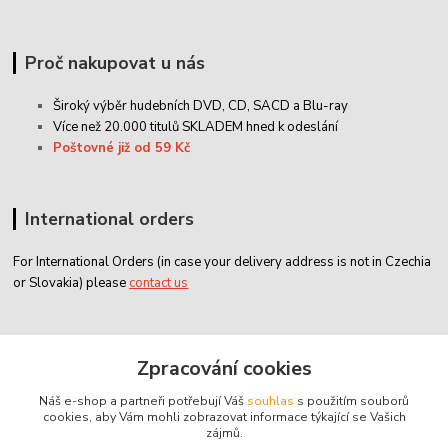
Proč nakupovat u nás
Široký výběr hudebních DVD, CD,
SACD
a Blu-ray
Více než 20.000 titulů SKLADEM hned k odeslání
Poštovné již od 59 Kč
International orders
For International Orders (in case your delivery address is not in Czechia
or Slovakia) please
contact us
Zákaznický servis
Zpracování cookies
Náš e-shop a partneři potřebují Váš
souhlas
s použitím souborů
classicdvd@classicdvd.cz
cookies, aby Vám mohli zobrazovat informace týkající se Vašich
zájmů.