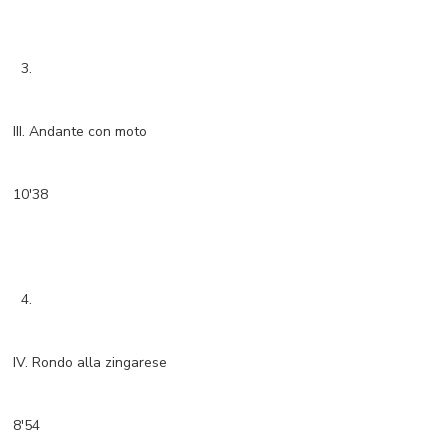
3.
III. Andante con moto
10'38
4.
IV. Rondo alla zingarese
8'54