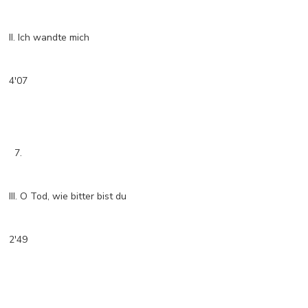
II. Ich wandte mich
4'07
7.
III. O Tod, wie bitter bist du
2'49