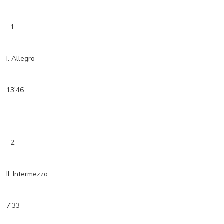
1.
I. Allegro
13'46
2.
II. Intermezzo
7'33