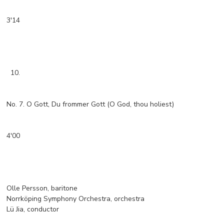
3'14
10.
No. 7. O Gott, Du frommer Gott (O God, thou holiest)
4'00
Olle Persson, baritone
Norrköping Symphony Orchestra, orchestra
Lü Jia, conductor