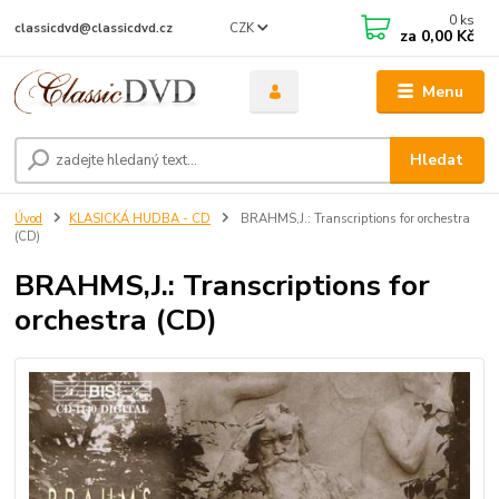
0
ks
CZK
classicdvd@classicdvd.cz
za
0,00 Kč
Menu
Hledat
Úvod
KLASICKÁ HUDBA - CD
BRAHMS,J.: Transcriptions for orchestra
(CD)
BRAHMS,J.: Transcriptions for
orchestra (CD)