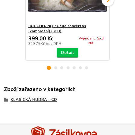
BOCCHERINI,L.: Cello concertos
BOCCHERINI
(kompletní) (3CD)
399,00 Kč
529,00 K
Vyprodáno. Sold
out
329,75 Kč
bez DPH
437,19 Kč
be
Detail
Zboží zařazeno v kategoriích
KLASICKÁ HUDBA - CD