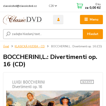
0
ks
CZK
classicdvd@classicdvd.cz
za
0,00 Kč
Menu
Hledat
Úvod
KLASICKÁ HUDBA - CD
BOCCHERINI,L.: Divertimenti op. 16 (CD)
BOCCHERINI,L.: Divertimenti op.
16 (CD)