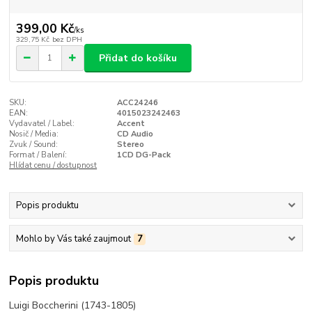
399,00 Kč
/
ks
329,75 Kč
bez DPH
Přidat do košíku
SKU:
ACC24246
EAN:
4015023242463
Vydavatel / Label:
Accent
Nosič / Media:
CD Audio
Zvuk / Sound:
Stereo
Format / Balení:
1CD DG-Pack
Hlídat cenu / dostupnost
Popis produktu
Mohlo by Vás také zaujmout
7
Popis produktu
Luigi Boccherini (1743-1805)