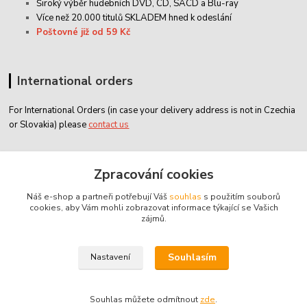
Široký výběr hudebních DVD, CD,
SACD
a Blu-ray
Více než 20.000 titulů SKLADEM hned k odeslání
Poštovné již od 59 Kč
International orders
For International Orders (in case your delivery address is not in Czechia
or Slovakia) please
contact us
Zákaznický servis
Zpracování cookies
Náš e-shop a partneři potřebují Váš
souhlas
s použitím souborů
classicdvd@classicdvd.cz
cookies, aby Vám mohli zobrazovat informace týkající se Vašich
zájmů.
Souhlasím
Nastavení
© 2004 - 2026 ClassicDVD.cz
Souhlas můžete odmítnout
zde
.