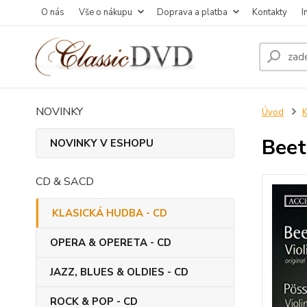
O nás
Vše o nákupu
Doprava a platba
Kontakty
I
NOVINKY
Úvod
Beet
NOVINKY V ESHOPU
CD & SACD
KLASICKÁ HUDBA - CD
OPERA & OPERETA - CD
JAZZ, BLUES & OLDIES - CD
ROCK & POP - CD