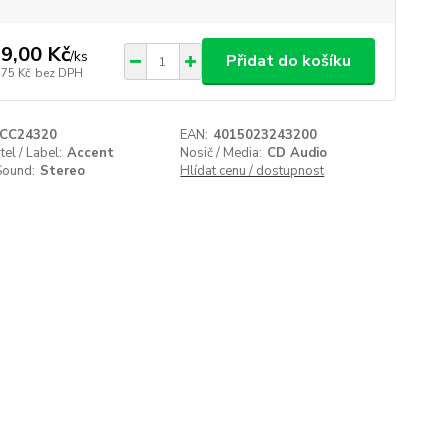
9,00 Kč
/
ks
Přidat do košíku
,75 Kč
bez DPH
CC24320
EAN:
4015023243200
el / Label:
Accent
Nosič / Media:
CD Audio
Sound:
Stereo
Hlídat cenu / dostupnost