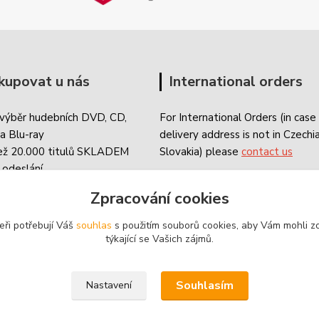
kupovat u nás
International orders
 výběr hudebních DVD, CD,
For International Orders (in case
a Blu-ray
delivery address is not in Czechi
ež 20.000 titulů SKLADEM
Slovakia) please
contact us
 odeslání
né již od 59 Kč
Zpracování cookies
eři potřebují Váš
souhlas
s použitím souborů cookies, aby Vám mohli z
týkající se Vašich zájmů.
Souhlasím
Nastavení