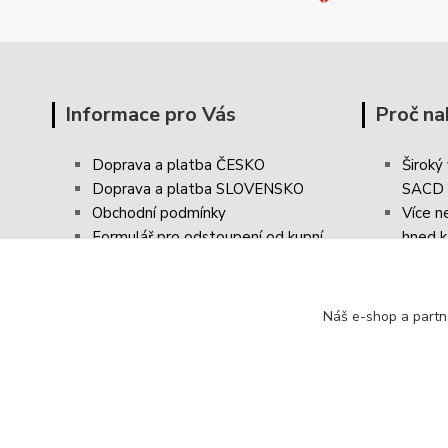
Informace pro Vás
Proč na
Doprava a platba ČESKO
Široký
Doprava a platba SLOVENSKO
SACD
Obchodní podmínky
Více n
Formulář pro odstoupení od kupní
hned k
smlouvy / vrácení zboží
Poštov
Reklamační řád
FAQ - Často kladené dotazy
Náš e-shop a partn
Ochrana osobních údajů