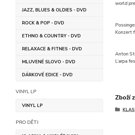
world pre
JAZZ, BLUES & OLDIES - DVD
ROCK & POP - DVD
Possinger
Konzert f
ETHNO & COUNTRY - DVD
RELAXACE & FITNES - DVD
Anton Ste
L‘arpa f
MLUVENÉ SLOVO - DVD
DÁRKOVÉ EDICE - DVD
VINYL LP
Zboží 
VINYL LP
KLAS
PRO DĚTI