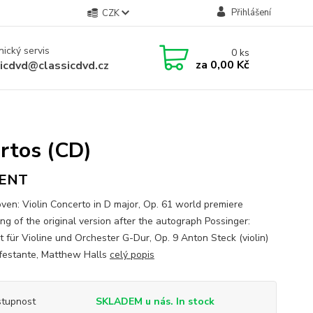
Přihlášení
CZK
ický servis
0
ks
za
0,00 Kč
sicdvd@classicdvd.cz
rtos (CD)
ENT
ven: Violin Concerto in D major, Op. 61 world premiere
ng of the original version after the autograph Possinger:
t für Violine und Orchester G-Dur, Op. 9 Anton Steck (violin)
 festante, Matthew Halls
celý popis
tupnost
SKLADEM u nás. In stock