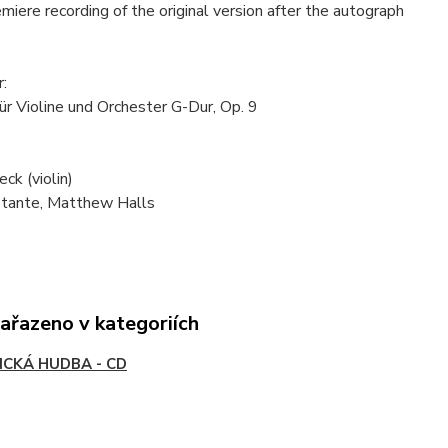
miere recording of the original version after the autograph
:
ür Violine und Orchester G-Dur, Op. 9
ck (violin)
estante, Matthew Halls
zařazeno v kategoriích
ICKÁ HUDBA - CD