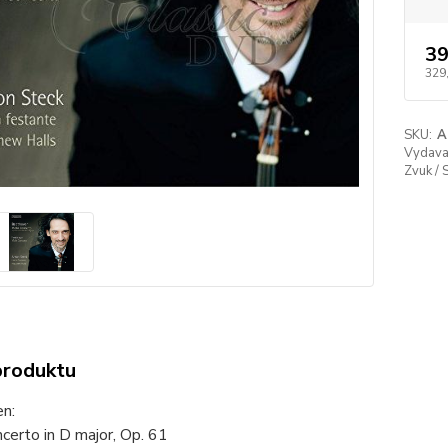
39
329
SKU:
A
Vydavat
Zvuk / 
produktu
n:
ncerto in D major, Op. 61