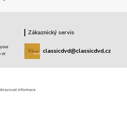
Zákaznický servis
 your
classicdvd@classicdvd.cz
a or
obrazovat informace