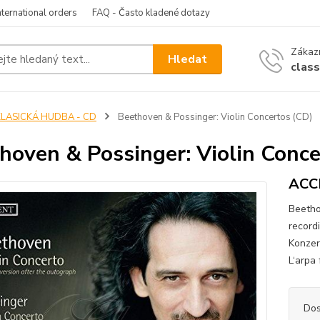
nternational orders
FAQ - Často kladené dotazy
Zákazn
Hledat
clas
KLASICKÁ HUDBA - CD
Beethoven & Possinger: Violin Concertos (CD)
hoven & Possinger: Violin Conce
ACC
Beetho
recordi
Konzer
L‘arpa
Dos