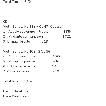
Total Time 61’24
CD4
Violin Sonata No.9 in A Op.47 ‘Kreutzer’
1 I. Adagio sostenuto – Presto 12’54
2 II. Andante con variazioni 14’21
3 III. Finale: Presto 8’19
Violin Sonata No.10 in G Op.96
4 I. Allegro moderato 10’06
5 II. Adagio espressivo 5’16
6 III. Scherzo: Allegro 1’48
7 IV. Poco allegretto 7’10
Total time 59’57
Kristóf Baráti violin
Klára Würtz piano