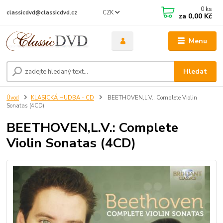
0
ks
CZK
classicdvd@classicdvd.cz
za
0,00 Kč
Menu
Hledat
Úvod
KLASICKÁ HUDBA - CD
BEETHOVEN,L.V.: Complete Violin
Sonatas (4CD)
BEETHOVEN,L.V.: Complete
Violin Sonatas (4CD)