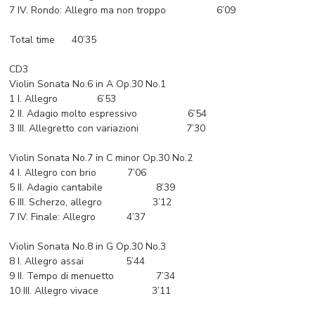
7 IV. Rondo: Allegro ma non troppo 6’09
Total time 40’35
CD3
Violin Sonata No.6 in A Op.30 No.1
1 I. Allegro 6’53
2 II. Adagio molto espressivo 6’54
3 III. Allegretto con variazioni 7’30
Violin Sonata No.7 in C minor Op.30 No.2
4 I. Allegro con brio 7’06
5 II. Adagio cantabile 8’39
6 III. Scherzo, allegro 3’12
7 IV. Finale: Allegro 4’37
Violin Sonata No.8 in G Op.30 No.3
8 I. Allegro assai 5’44
9 II. Tempo di menuetto 7’34
10 III. Allegro vivace 3’11