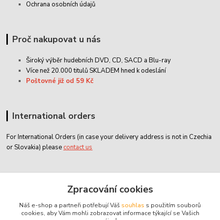
Ochrana osobních údajů
Proč nakupovat u nás
Široký výběr hudebních DVD, CD,
SACD
a Blu-ray
Více než 20.000 titulů SKLADEM hned k odeslání
Poštovné již od 59 Kč
International orders
For International Orders (in case your delivery address is not in Czechia
or Slovakia) please
contact us
Zákaznický servis
Zpracování cookies
Náš e-shop a partneři potřebují Váš
souhlas
s použitím souborů
classicdvd@classicdvd.cz
cookies, aby Vám mohli zobrazovat informace týkající se Vašich