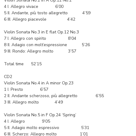
Violin Sonata No.2 in A Op.12 No.2
4 I. Allegro vivace 6’00
5 II. Andante, più tosto allegretto 4’59
6 III. Allegro piacevole 4’42
Violin Sonata No.3 in E flat Op.12 No.3
7 I. Allegro con spirito 8’04
8 II. Adagio con molt’espressione 5’26
9 III. Rondo: Allegro molto 3’57
Total time 52’15
CD2
Violin Sonata No.4 in A minor Op.23
1 I. Presto 6’57
2 II. Andante scherzoso, più allegretto 6’55
3 III. Allegro molto 4’49
Violin Sonata No.5 in F Op.24 ‘Spring’
4 I. Allegro 9’05
5 II. Adagio molto espressivo 5’31
6 III. Scherzo: Allegro molto 1’01