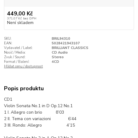
449,00 Kč
371,07 Kč
bez DPH
Není skladem
SKU:
BRIL94310
EAN:
5028421943107
Vydavatel / Label:
BRILLIANT CLASSICS
Nosič / Media:
CD Audio
Zvuk / Sound:
Stereo
Format / Balení:
4CD
Hlídat cenu / dostupnost
Popis produktu
CD1
Violin Sonata No.1 in D Op.12 No.1
1 I. Allegro con brio 8’03
2 II. Tema con variazioni 6’44
3 III. Rondo: Allegro 4’15