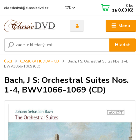
0
ks
CZK
classicdvd@classicdvd.cz
za
0,00 Kč
Menu
Hledat
Úvod
KLASICKÁ HUDBA - CD
Bach, J S: Orchestral Suites Nos. 1-4,
BWV1066-1069 (CD)
Bach, J S: Orchestral Suites Nos.
1-4, BWV1066-1069 (CD)