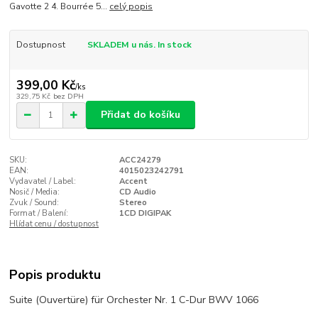
Gavotte 2 4. Bourrée 5...
celý popis
Dostupnost
SKLADEM u nás. In stock
399,00 Kč
/
ks
329,75 Kč
bez DPH
Přidat do košíku
SKU:
ACC24279
EAN:
4015023242791
Vydavatel / Label:
Accent
Nosič / Media:
CD Audio
Zvuk / Sound:
Stereo
Format / Balení:
1CD DIGIPAK
Hlídat cenu / dostupnost
Popis produktu
Suite (Ouvertüre) für Orchester Nr. 1 C-Dur BWV 1066