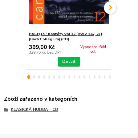
BACH,J.S.: Kantáty Vol.12 (BWV 147, 21)
BACH,J.S.: K
[Bach Collegium] (CD)
[Bach Colle
399,00 Kč
399,00 K
Vyprodáno. Sold
out
329,75 Kč
bez DPH
329,75 Kč
be
Detail
Zboží zařazeno v kategoriích
KLASICKÁ HUDBA - CD