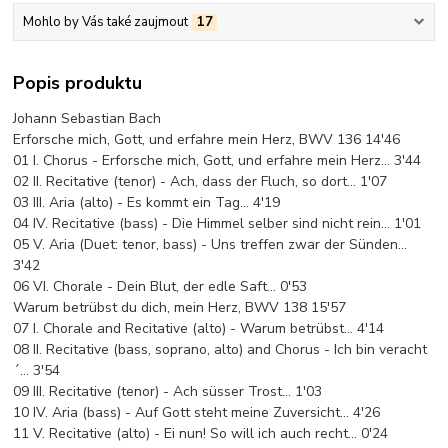
Mohlo by Vás také zaujmout
17
Popis produktu
Johann Sebastian Bach
Erforsche mich, Gott, und erfahre mein Herz, BWV 136 14'46
01 I. Chorus - Erforsche mich, Gott, und erfahre mein Herz... 3'44
02 II. Recitative (tenor) - Ach, dass der Fluch, so dort... 1'07
03 III. Aria (alto) - Es kommt ein Tag… 4'19
04 IV. Recitative (bass) - Die Himmel selber sind nicht rein... 1'01
05 V. Aria (Duet: tenor, bass) - Uns treffen zwar der Sünden...
3'42
06 VI. Chorale - Dein Blut, der edle Saft… 0'53
Warum betrübst du dich, mein Herz, BWV 138 15'57
07 I. Chorale and Recitative (alto) - Warum betrübst... 4'14
08 II. Recitative (bass, soprano, alto) and Chorus - Ich bin veracht
´... 3'54
09 III. Recitative (tenor) - Ach süsser Trost… 1'03
10 IV. Aria (bass) - Auf Gott steht meine Zuversicht… 4'26
11 V. Recitative (alto) - Ei nun! So will ich auch recht... 0'24