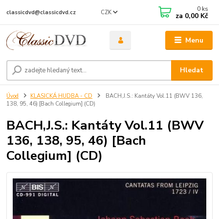
0
ks
CZK
classicdvd@classicdvd.cz
za
0,00 Kč
Menu
Hledat
Úvod
KLASICKÁ HUDBA - CD
BACH,J.S.: Kantáty Vol.11 (BWV 136,
138, 95, 46) [Bach Collegium] (CD)
BACH,J.S.: Kantáty Vol.11 (BWV
136, 138, 95, 46) [Bach
Collegium] (CD)