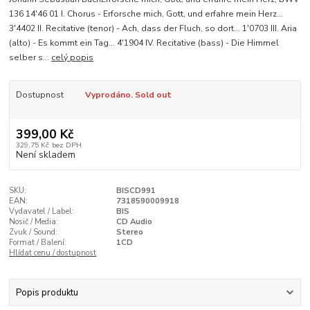
136 14'46 01 I. Chorus - Erforsche mich, Gott, und erfahre mein Herz...
3'4402 II. Recitative (tenor) - Ach, dass der Fluch, so dort... 1'0703 III. Aria
(alto) - Es kommt ein Tag… 4'1904 IV. Recitative (bass) - Die Himmel
selber s...
celý popis
Dostupnost
Vyprodáno. Sold out
399,00 Kč
329,75 Kč
bez DPH
Není skladem
SKU:
BISCD991
EAN:
7318590009918
Vydavatel / Label:
BIS
Nosič / Media:
CD Audio
Zvuk / Sound:
Stereo
Format / Balení:
1CD
Hlídat cenu / dostupnost
Popis produktu