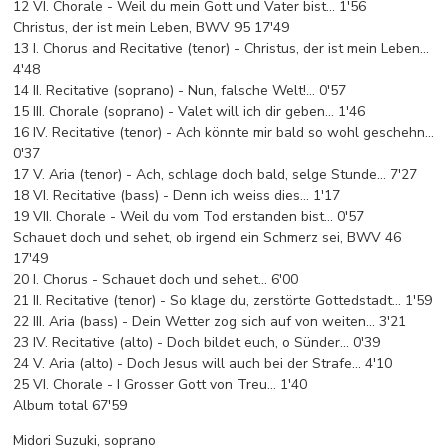
12 VI. Chorale - Weil du mein Gott und Vater bist… 1'56
Christus, der ist mein Leben, BWV 95 17'49
13 I. Chorus and Recitative (tenor) - Christus, der ist mein Leben...
4'48
14 II. Recitative (soprano) - Nun, falsche Welt!… 0'57
15 III. Chorale (soprano) - Valet will ich dir geben… 1'46
16 IV. Recitative (tenor) - Ach könnte mir bald so wohl geschehn...
0'37
17 V. Aria (tenor) - Ach, schlage doch bald, selge Stunde... 7'27
18 VI. Recitative (bass) - Denn ich weiss dies… 1'17
19 VII. Chorale - Weil du vom Tod erstanden bist… 0'57
Schauet doch und sehet, ob irgend ein Schmerz sei, BWV 46
17'49
20 I. Chorus - Schauet doch und sehet... 6'00
21 II. Recitative (tenor) - So klage du, zerstörte Gottedstadt... 1'59
22 III. Aria (bass) - Dein Wetter zog sich auf von weiten... 3'21
23 IV. Recitative (alto) - Doch bildet euch, o Sünder... 0'39
24 V. Aria (alto) - Doch Jesus will auch bei der Strafe... 4'10
25 VI. Chorale - I Grosser Gott von Treu… 1'40
Album total 67'59
Midori Suzuki, soprano