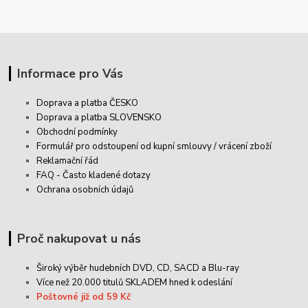
Informace pro Vás
Doprava a platba ČESKO
Doprava a platba SLOVENSKO
Obchodní podmínky
Formulář pro odstoupení od kupní smlouvy / vrácení zboží
Reklamační řád
FAQ - Často kladené dotazy
Ochrana osobních údajů
Proč nakupovat u nás
Široký výběr hudebních DVD, CD,
SACD
a Blu-ray
Více než 20.000 titulů SKLADEM hned k odeslání
Poštovné již od 59 Kč