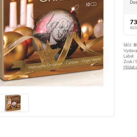
Dos
73
610
SKU:
B
Vydavat
Label:
Zvuk / 
Hlídat 