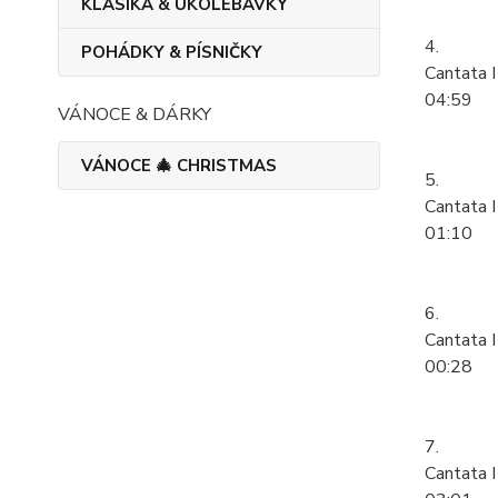
KLASIKA & UKOLÉBAVKY
4.
POHÁDKY & PÍSNIČKY
Cantata I
04:59
VÁNOCE & DÁRKY
VÁNOCE 🎄 CHRISTMAS
5.
Cantata I
01:10
6.
Cantata I
00:28
7.
Cantata I