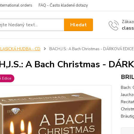
nternational orders
FAQ - Často kladené dotazy
Zákazn
Hledat
clas
KLASICKÁ HUDBA - CD
BACH,J.S.: A Bach Christmas - DÁRKOVÁ EDICE
,J.S.: A Bach Christmas - DÁ
BRI
 Edice
Bach: 
Jauchz
Recita
Christ
Bräutig