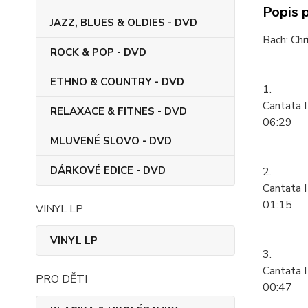
Popis 
JAZZ, BLUES & OLDIES - DVD
Bach: Ch
ROCK & POP - DVD
ETHNO & COUNTRY - DVD
1.
Cantata I
RELAXACE & FITNES - DVD
06:29
MLUVENÉ SLOVO - DVD
DÁRKOVÉ EDICE - DVD
2.
Cantata I
01:15
VINYL LP
VINYL LP
3.
Cantata I
PRO DĚTI
00:47