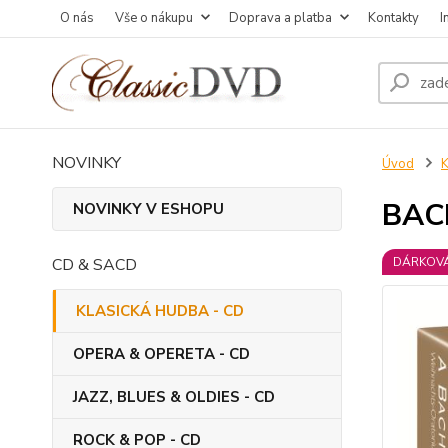
O nás
Vše o nákupu
Doprava a platba
Kontakty
I
NOVINKY
Úvod
BACH
NOVINKY V ESHOPU
CD & SACD
DÁRKOVÁ
KLASICKÁ HUDBA - CD
OPERA & OPERETA - CD
JAZZ, BLUES & OLDIES - CD
ROCK & POP - CD