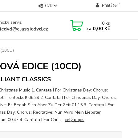
Přihlášení
CZK
ický servis
0
ks
za
0,00 Kč
sicdvd@classicdvd.cz
 (10CD)
RKOVÁ EDICE (10CD)
LLIANT CLASSICS
Christmas Music 1. Cantata I For Christmas Day: Chorus:
et, Frohlocket! 06:29 2. Cantata I For Christmas Day: Chorus:
tive: Es Begab Sich Aber Zu Der Zeit 01:15 3. Cantata I For
mas Day: Chorus: Recitative: Nun Wird Mein Liebster
am 00:47 4. Cantata I For Chris...
celý popis