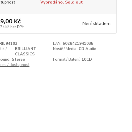
tupnost
Vyprodáno. Sold out
9,00 Kč
Není skladem
,74 Kč
bez DPH
RIL94103
EAN:
5028421941035
el /
BRILLIANT
Nosič / Media:
CD Audio
CLASSICS
Sound:
Stereo
Format / Balení:
10CD
cenu / dostupnost