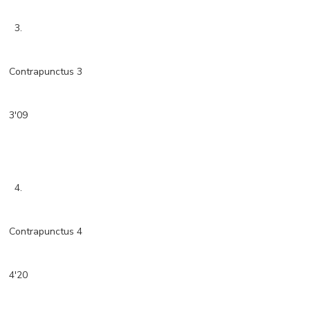
3.
Contrapunctus 3
3'09
4.
Contrapunctus 4
4'20