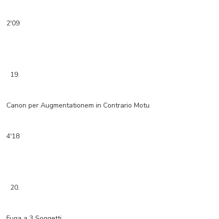
2'09
19.
Canon per Augmentationem in Contrario Motu
4'18
20.
Fuga a 3 Soggetti