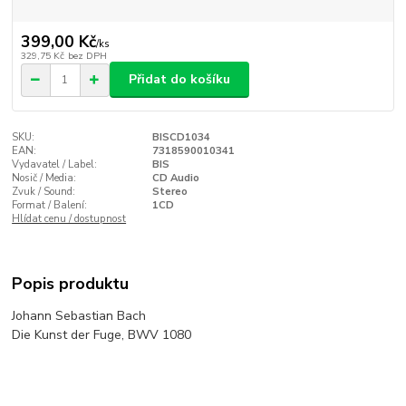
399,00 Kč
/
ks
329,75 Kč
bez DPH
Přidat do košíku
SKU:
BISCD1034
EAN:
7318590010341
Vydavatel / Label:
BIS
Nosič / Media:
CD Audio
Zvuk / Sound:
Stereo
Format / Balení:
1CD
Hlídat cenu / dostupnost
Popis produktu
Johann Sebastian Bach
Die Kunst der Fuge, BWV 1080