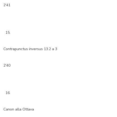
2'41
15.
Contrapunctus inversus 13.2 a 3
2'40
16.
Canon alla Ottava