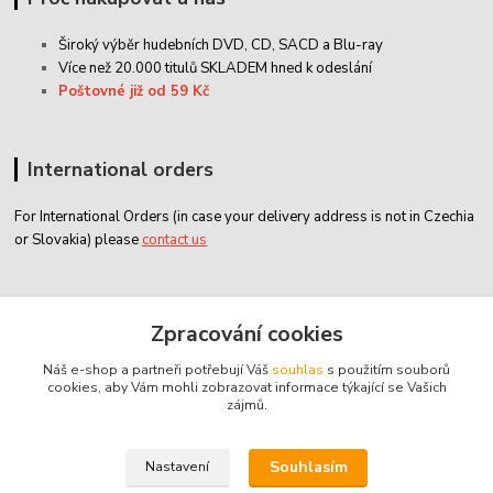
Široký výběr hudebních DVD, CD,
SACD
a Blu-ray
Více než 20.000 titulů SKLADEM hned k odeslání
Poštovné již od 59 Kč
International orders
For International Orders (in case your delivery address is not in Czechia
or Slovakia) please
contact us
Zákaznický servis
Zpracování cookies
Náš e-shop a partneři potřebují Váš
souhlas
s použitím souborů
classicdvd@classicdvd.cz
cookies, aby Vám mohli zobrazovat informace týkající se Vašich
zájmů.
Souhlasím
Nastavení