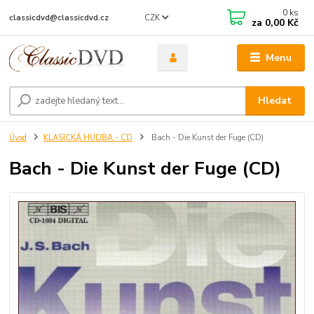
0
ks
CZK
classicdvd@classicdvd.cz
za
0,00 Kč
Menu
Hledat
Úvod
KLASICKÁ HUDBA - CD
Bach - Die Kunst der Fuge (CD)
Bach - Die Kunst der Fuge (CD)