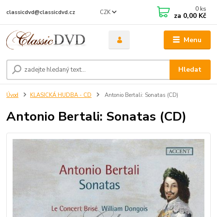
0
ks
CZK
classicdvd@classicdvd.cz
za
0,00 Kč
Menu
Hledat
Úvod
KLASICKÁ HUDBA - CD
Antonio Bertali: Sonatas (CD)
Antonio Bertali: Sonatas (CD)