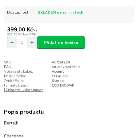
Dostupnost
SKLADEM u nás. In stock
399,00 Kč
/
ks
329,75 Kč
bez DPH
Přidat do košíku
SKU:
ACC24260
EAN:
4015023242609
Vydavatel / Label:
Accent
Nosič / Media:
CD Audio
Zvuk / Sound:
Stereo
Format / Balení:
1CD DIGIPAK
Hlídat cenu / dostupnost
Popis produktu
Bertali:
Chaconne