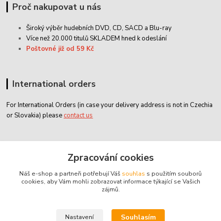
Proč nakupovat u nás
Široký výběr hudebních DVD, CD,
SACD
a Blu-ray
Více než 20.000 titulů SKLADEM hned k odeslání
Poštovné již od 59 Kč
International orders
For International Orders (in case your delivery address is not in Czechia
or Slovakia) please
contact us
Zákaznický servis
Zpracování cookies
Náš e-shop a partneři potřebují Váš
souhlas
s použitím souborů
classicdvd@classicdvd.cz
cookies, aby Vám mohli zobrazovat informace týkající se Vašich
zájmů.
Souhlasím
Nastavení